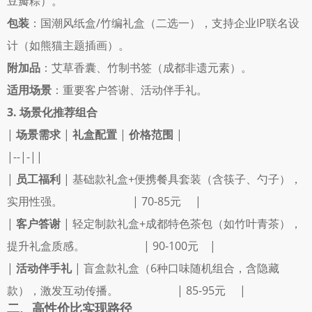
豆瓣粽）。 
包装
：国潮风纸盒/竹编礼盒（二选一），支持企业IP联名设
计（如熊猫主题插画）。 
附加品
：艾草香囊、竹制书签（成都非遗元素）。 
适用场景
：重要客户答谢、活动伴手礼。 
3. 场景化推荐组合
| 
场景需求
 | 
礼盒配置
 | 
价格范围
 |
|--|-||
| 
员工福利
 | 基础款礼盒+便携餐具套装（含筷子、勺子），
实用性强。                         | 70-85元     |
| 
客户答谢
 | 轻定制款礼盒+成都特色茶包（如竹叶青茶），
提升礼盒质感。                     | 90-100元    |
| 
活动伴手礼
 | 盲盒款礼盒（6种口味随机组合，含隐藏
款），激发互动传播。                     | 85-95元     |
二、高性价比实现路径