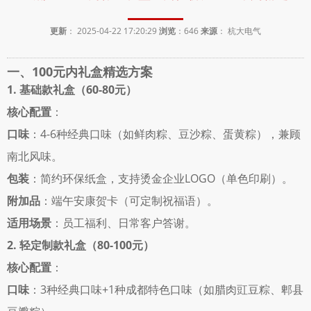
更新
： 2025-04-22 17:20:29
浏览
：
646
来源
： 杭大电气
一、100元内礼盒精选方案
1. 基础款礼盒（60-80元）
核心配置
： 
口味
：4-6种经典口味（如鲜肉粽、豆沙粽、蛋黄粽），兼顾
南北风味。 
包装
：简约环保纸盒，支持烫金企业LOGO（单色印刷）。 
附加品
：端午安康贺卡（可定制祝福语）。 
适用场景
：员工福利、日常客户答谢。 
2. 轻定制款礼盒（80-100元）
核心配置
： 
口味
：3种经典口味+1种成都特色口味（如腊肉豇豆粽、郫县