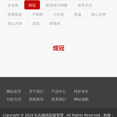
金龙鱼
煌冠
阳澄湖大闸蟹
优享天伦
坚果批发
子鲜阁
川古佬
美诚
唐心月饼
美心月饼
武冠
稻香村
煌冠
网站首页
关于我们
产品中心
特价专区
付款方式
新闻资讯
联系我们
网站地图
Copyright © 2024 礼礼桃供应链管理 . All Rights Reserved . 热搜：