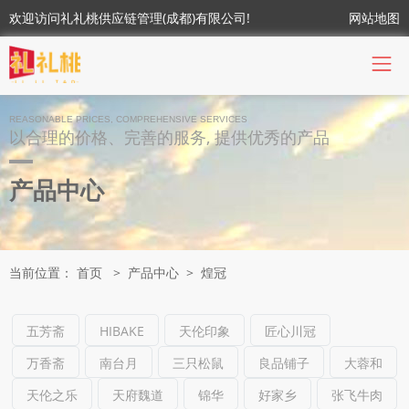
欢迎访问礼礼桃供应链管理(成都)有限公司!
网站地图
REASONABLE PRICES, COMPREHENSIVE SERVICES
以合理的价格、完善的服务, 提供优秀的产品
产品中心
当前位置：
首页
>
产品中心
>
煌冠
五芳斋
HIBAKE
天伦印象
匠心川冠
万香斋
南台月
三只松鼠
良品铺子
大蓉和
天伦之乐
天府魏道
锦华
好家乡
张飞牛肉