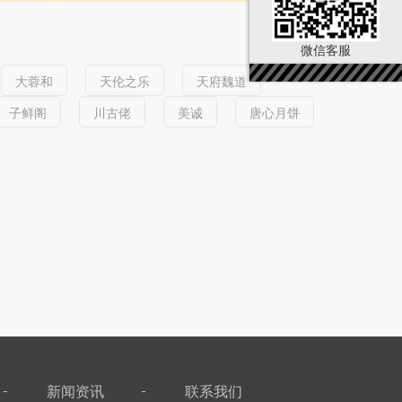
微信客服
大蓉和
天伦之乐
天府魏道
子鲜阁
川古佬
美诚
唐心月饼
新闻资讯
联系我们