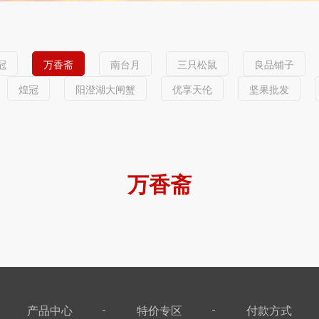
冠
万香斋
南台月
三只松鼠
良品铺子
煌冠
阳澄湖大闸蟹
优享天伦
坚果批发
万香斋
产品中心
特价专区
付款方式