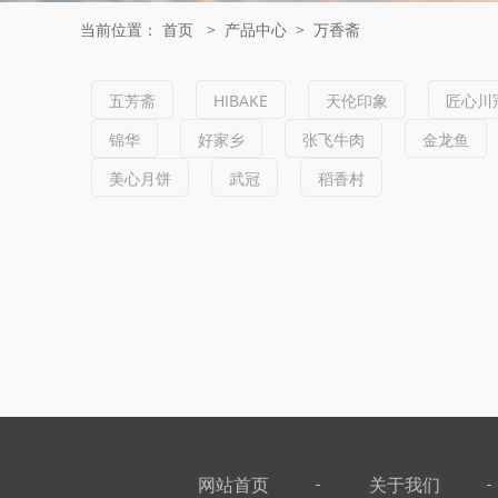
当前位置：
首页
>
产品中心
>
万香斋
五芳斋
HIBAKE
天伦印象
匠心川
锦华
好家乡
张飞牛肉
金龙鱼
美心月饼
武冠
稻香村
网站首页
关于我们