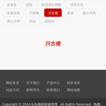
金龙鱼
煌冠
阳澄湖大闸蟹
优享天伦
坚果批发
子鲜阁
川古佬
美诚
唐心月饼
美心月饼
武冠
稻香村
川古佬
网站首页
关于我们
产品中心
特价专区
付款方式
新闻资讯
联系我们
网站地图
Copyright © 2024 礼礼桃供应链管理 . All Rights Reserved . 热搜：