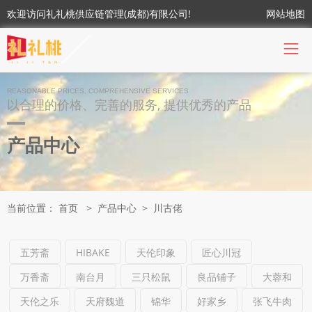
欢迎访问礼礼桃供应链管理(成都)有限公司!
网站地图
REASONABLE PRICES, COMPREHENSIVE SERVICES
以合理的价格、完善的服务, 提供优秀的产品
产品中心
当前位置：
首页
>
产品中心
>
川古佬
五芳斋
HIBAKE
天伦印象
匠心川冠
万香斋
南台月
三只松鼠
良品铺子
大蓉和
天伦之乐
天府魏道
锦华
好家乡
张飞牛肉