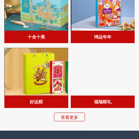
十全十美
鸿运年年
好运粽
福瑞粽礼
查看更多