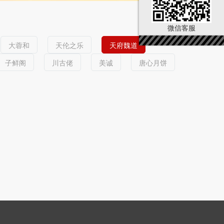
微信客服
大蓉和
天伦之乐
天府魏道
子鲜阁
川古佬
美诚
唐心月饼