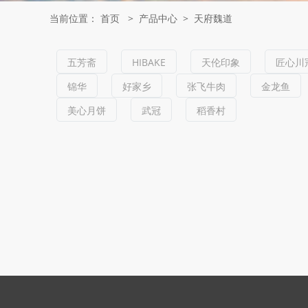
当前位置：
首页
>
产品中心
>
天府魏道
五芳斋
HIBAKE
天伦印象
匠心川
锦华
好家乡
张飞牛肉
金龙鱼
美心月饼
武冠
稻香村