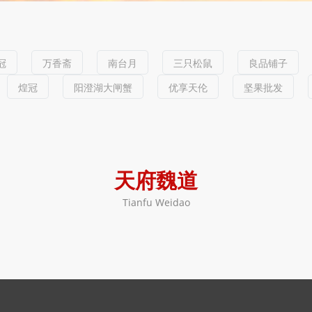
冠
万香斋
南台月
三只松鼠
良品铺子
煌冠
阳澄湖大闸蟹
优享天伦
坚果批发
天府魏道
Tianfu Weidao