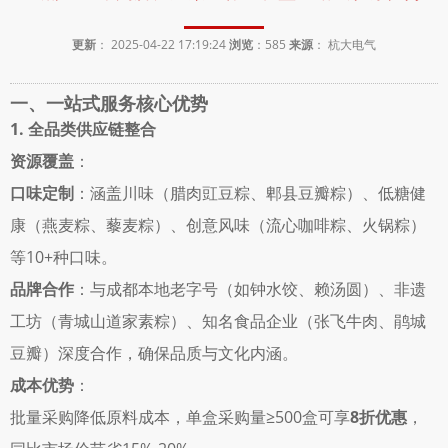
更新
： 2025-04-22 17:19:24
浏览
：
585
来源
： 杭大电气
一、一站式服务核心优势
1. 全品类供应链整合
资源覆盖
： 
口味定制
：涵盖川味（腊肉豇豆粽、郫县豆瓣粽）、低糖健
康（燕麦粽、藜麦粽）、创意风味（流心咖啡粽、火锅粽）
等10+种口味。 
品牌合作
：与成都本地老字号（如钟水饺、赖汤圆）、非遗
工坊（青城山道家素粽）、知名食品企业（张飞牛肉、鹃城
豆瓣）深度合作，确保品质与文化内涵。 
成本优势
： 
批量采购降低原料成本，单盒采购量≥500盒可享
8折优惠
，