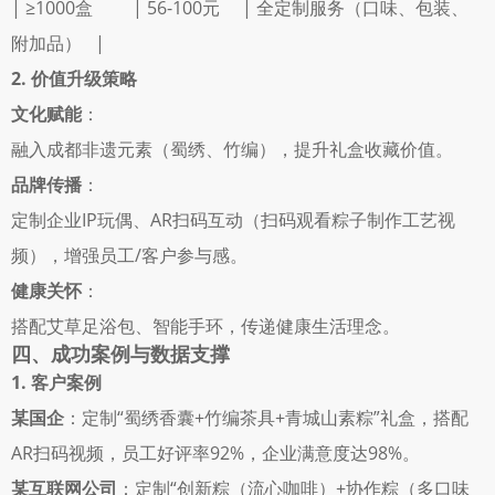
| ≥1000盒         | 56-100元     | 全定制服务（口味、包装、
附加品）   |
2. 价值升级策略
文化赋能
： 
融入成都非遗元素（蜀绣、竹编），提升礼盒收藏价值。 
品牌传播
： 
定制企业IP玩偶、AR扫码互动（扫码观看粽子制作工艺视
频），增强员工/客户参与感。 
健康关怀
： 
搭配艾草足浴包、智能手环，传递健康生活理念。 
四、成功案例与数据支撑
1. 客户案例
某国企
：定制“蜀绣香囊+竹编茶具+青城山素粽”礼盒，搭配
AR扫码视频，员工好评率92%，企业满意度达98%。 
某互联网公司
：定制“创新粽（流心咖啡）+协作粽（多口味