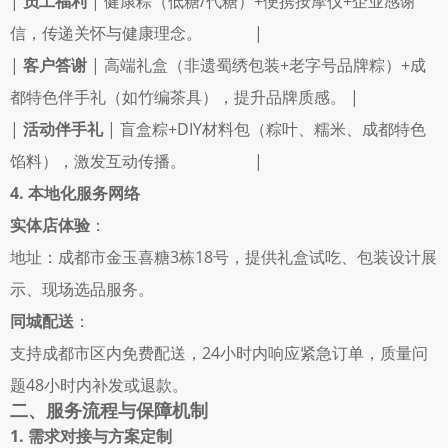
| 
员工福利
 | 健康粽（低糖/代糖）+便携按摩仪+企业感谢
信，传递关怀与健康理念。             |
| 
客户答谢
 | 高端礼盒（非遗蜀绣包装+老字号品牌粽）+成
都特色伴手礼（如竹编茶具），提升品牌质感。 |
| 
活动伴手礼
 | 盲盒粽+DIY材料包（粽叶、糯米、成都特色
馅料），激发互动传播。                 |
4. 本地化服务网络
实体店体验
： 
地址：成都市金玉喜糖3栋18号，提供礼盒试吃、包装设计展
示、现场选品服务。 
同城配送
： 
支持成都市区内免费配送，24小时内响应紧急订单，质量问
题48小时内补发或退款。 
二、服务流程与保障机制
1. 需求对接与方案定制