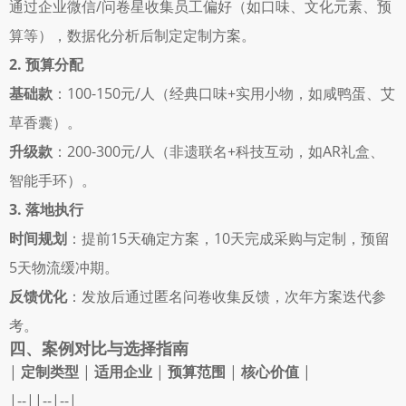
通过企业微信/问卷星收集员工偏好（如口味、文化元素、预
算等），数据化分析后制定定制方案。 
2. 预算分配
基础款
：100-150元/人（经典口味+实用小物，如咸鸭蛋、艾
草香囊）。 
升级款
：200-300元/人（非遗联名+科技互动，如AR礼盒、
智能手环）。 
3. 落地执行
时间规划
：提前15天确定方案，10天完成采购与定制，预留
5天物流缓冲期。 
反馈优化
：发放后通过匿名问卷收集反馈，次年方案迭代参
考。 
四、案例对比与选择指南
| 
定制类型
 | 
适用企业
 | 
预算范围
 | 
核心价值
 |
|--||--|--|