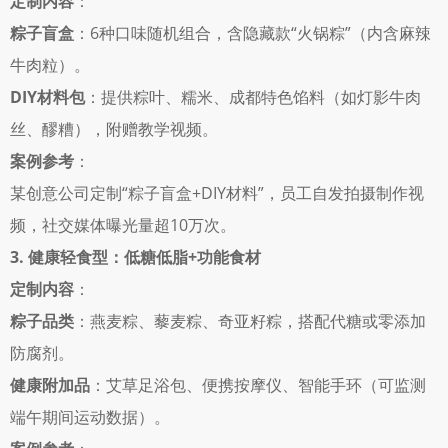
定制内容
： 
粽子盲盒
：6种口味随机组合，含隐藏款“火锅粽”（内含麻辣
牛肉粒）。 
DIY材料包
：提供粽叶、糯米、成都特色馅料（如灯影牛肉
丝、醪糟），附赠教学视频。 
案例参考
： 
某创意公司定制“粽子盲盒+DIY材料”，员工自发拍摄制作视
频，社交媒体曝光量超10万次。 
3. 健康轻食型：低糖低脂+功能食材
定制内容
： 
粽子品类
：燕麦粽、藜麦粽、奇亚籽粽，搭配代糖或零添加
防腐剂。 
健康附加品
：艾草足浴包、便携按摩仪、智能手环（可监测
端午期间运动数据）。 