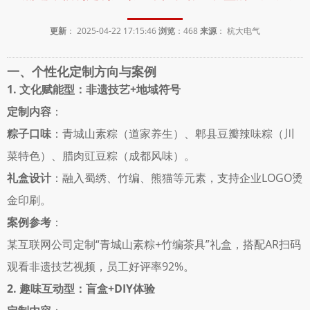
更新
： 2025-04-22 17:15:46
浏览
：
468
来源
： 杭大电气
一、个性化定制方向与案例
1. 文化赋能型：非遗技艺+地域符号
定制内容
： 
粽子口味
：青城山素粽（道家养生）、郫县豆瓣辣味粽（川
菜特色）、腊肉豇豆粽（成都风味）。 
礼盒设计
：融入蜀绣、竹编、熊猫等元素，支持企业LOGO烫
金印刷。 
案例参考
： 
某互联网公司定制“青城山素粽+竹编茶具”礼盒，搭配AR扫码
观看非遗技艺视频，员工好评率92%。 
2. 趣味互动型：盲盒+DIY体验