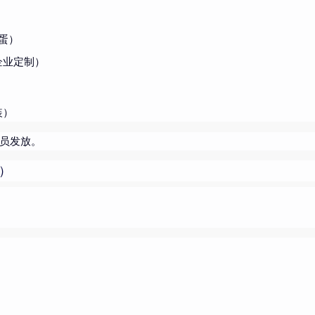
蛋）
企业定制）
装）
员发放。
人）