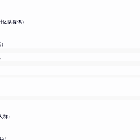
计团队提供）
酱）
。
）
人群）
语）