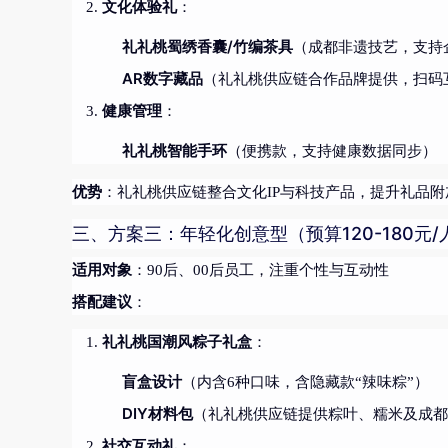
文化体验礼
：
礼礼桃蜀绣香囊/竹编茶具
（成都非遗技艺，支持
AR数字藏品
（礼礼桃供应链合作品牌提供，扫码
健康管理
：
礼礼桃智能手环
（便携款，支持健康数据同步）
优势
：礼礼桃供应链整合文化IP与科技产品，提升礼品附
三、方案三：年轻化创意型（预算120-180元/
适用对象
：90后、00后员工，注重个性与互动性
搭配建议
：
礼礼桃国潮风粽子礼盒
：
盲盒设计
（内含6种口味，含隐藏款“辣味粽”）
DIY材料包
（礼礼桃供应链提供粽叶、糯米及成都
社交互动礼
：