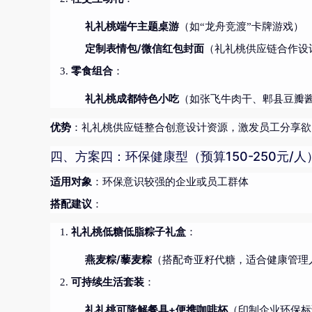
礼礼桃端午主题桌游
（如“龙舟竞渡”卡牌游戏）
定制表情包/微信红包封面
（礼礼桃供应链合作设
零食组合
：
礼礼桃成都特色小吃
（如张飞牛肉干、郫县豆瓣
优势
：礼礼桃供应链整合创意设计资源，激发员工分享欲
四、方案四：环保健康型（预算150-250元/人
适用对象
：环保意识较强的企业或员工群体
搭配建议
：
礼礼桃低糖低脂粽子礼盒
：
燕麦粽/藜麦粽
（搭配奇亚籽代糖，适合健康管理
可持续生活套装
：
礼礼桃可降解餐具+便携咖啡杯
（印制企业环保标