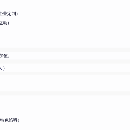
企业定制）
互动）
加值。
人）
特色馅料）