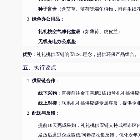
种子盲盒
（含艾草、薄荷等端午植物，附再生纸
绿色办公用品
：
礼礼桃空气净化盆栽
（如薄荷、虎皮兰）
无线充电办公桌垫
优势
：礼礼桃供应链响应ESG理念，提供环保产品组合。
五、执行要点
供应链合作
：
线下采购
：直接前往金玉喜糖3栋18号礼礼桃供
线上对接
：联系礼礼桃供应链专属客服，提供企
配送与反馈
：
提前10天完成采购，礼礼桃供应链支持成都市区
发放后通过企业微信/问卷星收集反馈，优化次年