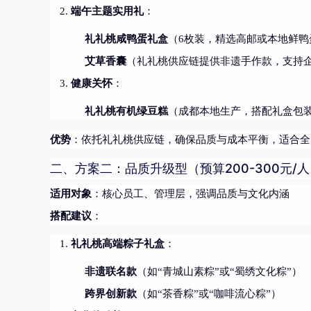
端午主题实用礼
：
礼礼桃咸鸭蛋礼盒
（6枚装，精选高邮或本地鲜鸭
艾草香囊
（礼礼桃供应链提供非遗手作款，支持
健康关怀
：
礼礼桃有机绿豆糕
（成都本地生产，搭配礼盒包
优势
：依托礼礼桃供应链，确保品质与成本平衡，适合全
二、方案二：品质升级型（预算200-300元/
适用对象
：核心员工、管理层，强调品质与文化内涵
搭配建议
：
礼礼桃高端粽子礼盒
：
非遗联名款
（如“青城山素粽”或“蜀绣文化粽”）
跨界创新款
（如“茶香粽”或“咖啡流心粽”）