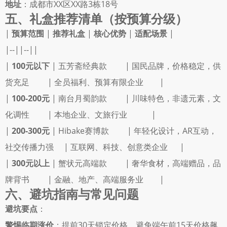
地址
：成都市XX区XX路3栋18号 
五、礼盒推荐清单（按预算分级）
| 
预算范围
 | 
推荐礼盒
 | 
核心优势
 | 
适配场景
 |
|--||--||
| 
100元以下
 | 五芳斋经典款         | 国民品牌，价格稳定，供
货充足         | 全员福利、预算有限企业        |
| 
100-200元
 | 南台月蜀韵款         | 川味特色，非遗元素，文
化调性         | 本地企业、文旅行业            |
| 
200-300元
 | Hibake赛博款         | 年轻化设计，AR互动，
社交传播力强     | 互联网、科技、创意类企业      |
| 
300元以上
 | 蟹状元高端款         | 奢华食材，高端赠品，品
牌背书         | 金融、地产、高端服务业        |
六、避坑指南与常见问题
避坑要点
： 
警惕临期涨价
：提前30天锁定价格，避免端午前15天价格飙