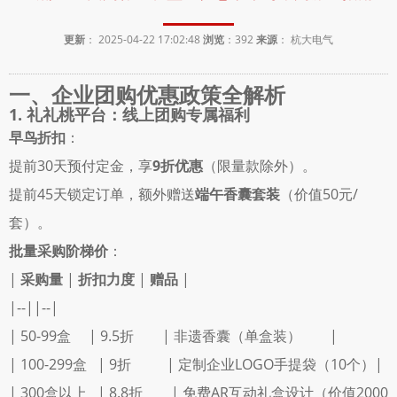
更新
： 2025-04-22 17:02:48
浏览
：
392
来源
： 杭大电气
一、企业团购优惠政策全解析
1. 礼礼桃平台：线上团购专属福利
早鸟折扣
： 
提前30天预付定金，享
9折优惠
（限量款除外）。 
提前45天锁定订单，额外赠送
端午香囊套装
（价值50元/
套）。 
批量采购阶梯价
： 
| 
采购量
 | 
折扣力度
 | 
赠品
 |
|--||--|
| 50-99盒     | 9.5折        | 非遗香囊（单盒装）        |
| 100-299盒   | 9折          | 定制企业LOGO手提袋（10个）|
| 300盒以上   | 8.8折        | 免费AR互动礼盒设计（价值2000