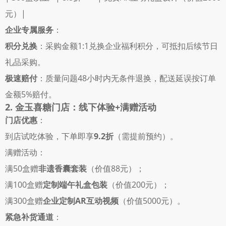
元）|
企业专属服务
： 
积分兑换
：采购金额1:1兑换企业福利积分，可抵扣后续节日
礼品采购。 
极速赔付
：质量问题48小时内无条件退换，配送延误按订单
金额5%赔付。 
2. 金玉喜糖门店：线下体验+满赠活动
门店优惠
： 
到店试吃体验，下单即享
9.2折
（需提前预约）。 
满赠活动： 
满50盒赠
非遗香囊套装
（价值88元）； 
满100盒赠
定制端午礼盒包装
（价值200元）； 
满300盒赠
企业定制AR互动视频
（价值5000元）。 
紧急补货通道
： 