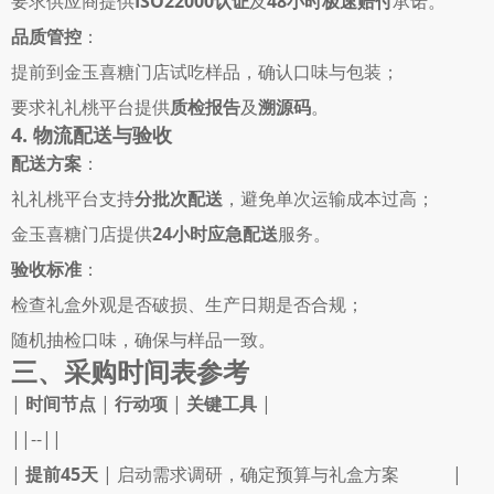
要求供应商提供
ISO22000认证
及
48小时极速赔付
承诺。 
品质管控
： 
提前到金玉喜糖门店试吃样品，确认口味与包装； 
要求礼礼桃平台提供
质检报告
及
溯源码
。 
4. 物流配送与验收
配送方案
： 
礼礼桃平台支持
分批次配送
，避免单次运输成本过高； 
金玉喜糖门店提供
24小时应急配送
服务。 
验收标准
： 
检查礼盒外观是否破损、生产日期是否合规； 
随机抽检口味，确保与样品一致。 
三、采购时间表参考
| 
时间节点
 | 
行动项
 | 
关键工具
 |
||--||
| 
提前45天
 | 启动需求调研，确定预算与礼盒方案            | 