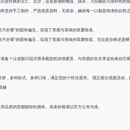
无论是经典的五仁、豆沙，还是新潮的榴莲、抹茶，乃至融合川菜特色的
始终坚持手工制作，严选优质原料，无添加，确保每一口都是纯净的自然
吃不好看”的固有偏见，实现了美观与美味的双重惊喜。
吃不好看”的固有偏见，实现了美观与美味的双重惊喜。
无论是自奉还是赠
好准备？让成都川冠月饼承载您的浓情蜜意，与亲朋好友共享这份来自巴
月饼，多种款式、多样口味，满足您的个性化需求。
现正推出优惠活动，
喜糖
追求品质的您都能轻松拥有。
具体价格请以官方公布为准。