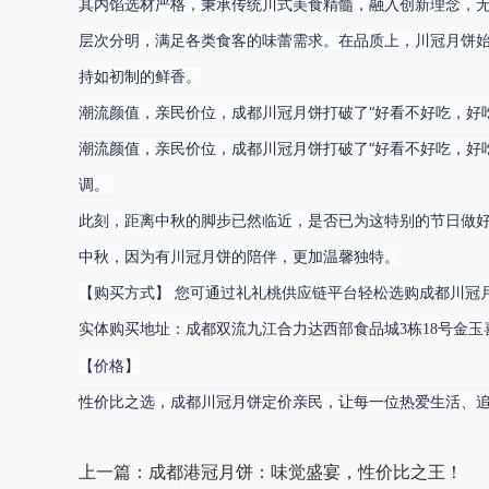
其内馅选材严格，秉承传统川式美食精髓，融入创新理念，
层次分明，满足各类食客的味蕾需求。
在品质上，川冠月饼
持如初制的鲜香。

潮流颜值，亲民价位，成都川冠月饼打破了“好看不好吃，好
潮流颜值，亲民价位，成都川冠月饼打破了“好看不好吃，好
调。 
此刻，距离中秋的脚步已然临近，是否已为这特别的节日做
中秋，因为有川冠月饼的陪伴，更加温馨独特。
【购买方式】 
您可通过礼礼桃供应链平台轻松选购成都川冠
实体购买地址：成都双流九江合力达西部食品城3栋18号金玉
【价格】

性价比之选，成都川冠月饼定价亲民，让每一位热爱生活、
上一篇：成都港冠月饼：味觉盛宴，性价比之王！