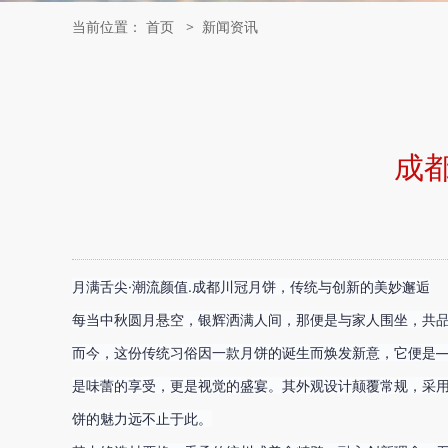
当前位置：
首页
>
新闻资讯
成
月满舌尖·潮流颜值.成都川冠月饼，传统与创新的美妙邂逅

每当中秋圆月悬空，银辉洒满人间，那便是与家人围坐，共品
而今，这份传统习俗因一款月饼的诞生而焕发新意，它便是
是味蕾的享受，更是视觉的盛宴。
其外观设计颠覆常规，采
饼的魅力远不止于此。