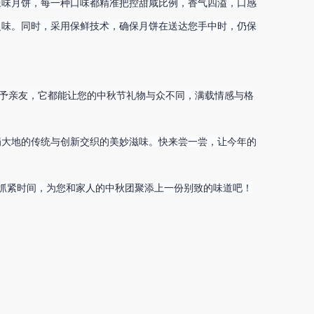
辣味月饼，每一种口味都精准把控甜咸比例，香气四溢，口感
之味。
同时，采用保鲜技术，确保月饼在送达您手中时，仍保
予亲友，它都能让您的中秋节礼物与众不同，满载情感与格
蜀大地的传统与创新交织的美妙滋味。
快来尝一尝，让今年的
抓紧时间，为您和家人的中秋团聚添上一份别致的味道吧！