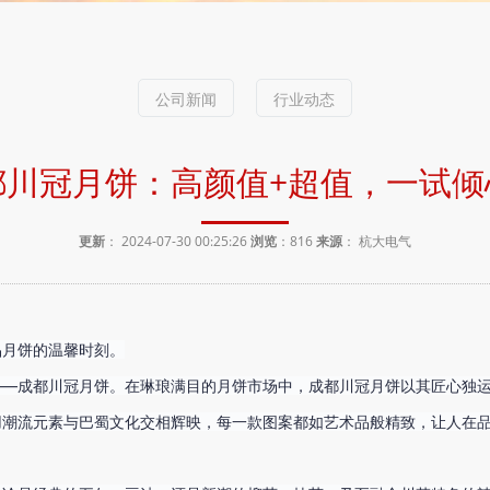
公司新闻
行业动态
都川冠月饼：高颜值+超值，一试倾
更新
： 2024-07-30 00:25:26
浏览
：
816
来源
： 杭大电气
月饼的温馨时刻。

——成都川冠月饼。
在琳琅满目的月饼市场中，成都川冠月饼以其匠心独
用潮流元素与巴蜀文化交相辉映，每一款图案都如艺术品般精致，让人在