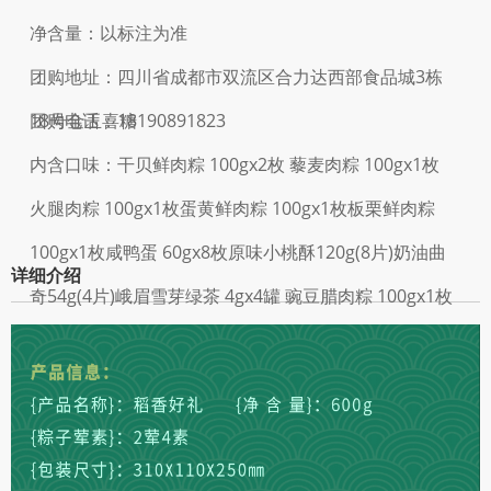
净含量：以标注为准
团购地址：四川省成都市双流区合力达西部食品城3栋
18号金玉喜糖
团购电话：18190891823
内含口味：干贝鲜肉粽 100gx2枚 藜麦肉粽 100gx1枚
火腿肉粽 100gx1枚蛋黄鲜肉粽 100gx1枚板栗鲜肉粽
100gx1枚咸鸭蛋 60gx8枚原味小桃酥120g(8片)奶油曲
详细介绍
奇54g(4片)峨眉雪芽绿茶 4gx4罐 豌豆腊肉粽 100gx1枚
经典鲜肉粽 100gX2枚 红烧排骨粽 100gx1枚 桂花蜜藕
粽 100gx2枚山楂锅盔 180g(6片)椒盐小桃酥120g(8片)
巧克力曲奇54g