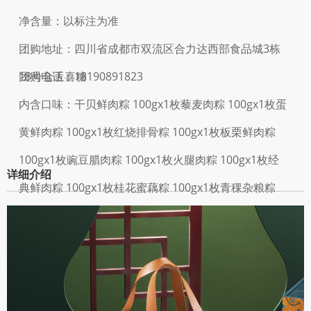
净含量：以标注为准
团购地址：四川省成都市双流区合力达西部食品城3栋
18号金玉喜糖
团购电话：18190891823
内含口味：干贝鲜肉粽 100gx1枚藜麦肉粽 100gx1枚蛋
黄鲜肉粽 100gx1枚红烧排骨粽 100gx1枚板栗鲜肉粽
100gx1枚豌豆腊肉粽 100gx1枚火腿肉粽 100gx1枚经
详细介绍
典鲜肉粽 100gx1枚桂花蜜藕粽 100gx1枚青稞杂粮粽
100gx1枚黑米八宝粽 100gx2枚咸鸭蛋 60gx6枚山楂锅
盔 150g(5片)原味小桃酥90g(6片)糖醇小桃酥90g(6片)
巧克力曲奇 100g(8