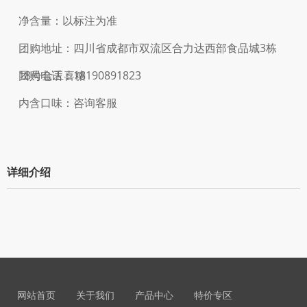
净含量：以标注为准
团购地址：四川省成都市双流区合力达西部食品城3栋
18号金玉喜糖
团购电话：18190891823
内含口味：咨询客服
详细介绍
网站首页
关于我们
产品中心
特价专区