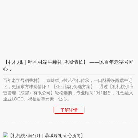
【礼礼桃｜稻香村端午臻礼 蓉城情长】 ——以百年老字号匠
心，
百年老字号稻香村】：京味糕点技艺代代传承，一口酥香唤醒端午记
忆，更懂东方味觉情怀！ 【企业福利优选方案】：通过【礼礼桃供应
链管理（成都）有限公司】轻松选购，专业顾问1对1服务，礼盒融入
企业LOGO、祝福语等元素，让心...
了解详情