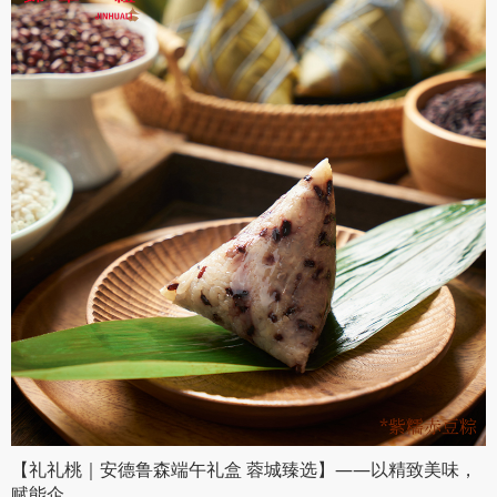
【礼礼桃｜安德鲁森端午礼盒 蓉城臻选】——以精致美味，
赋能企