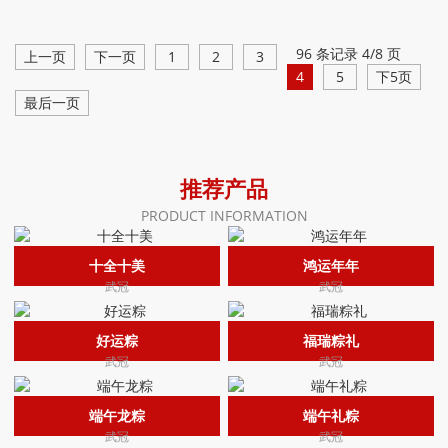
96 条记录 4/8 页
上一页
下一页
1
2
3
4
5
下5页
最后一页
推荐产品
PRODUCT INFORMATION
十全十美
鸿运年年
武冠
武冠
好运粽
福瑞粽礼
武冠
武冠
端午龙粽
端午礼粽
武冠
武冠