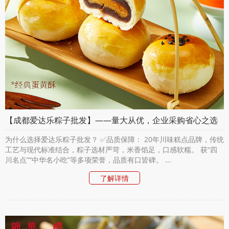
【成都爱达乐粽子批发】——量大从优，企业采购省心之选
为什么选择爱达乐粽子批发？ ✅品质保障： 20年川味糕点品牌，传统
工艺与现代标准结合，粽子选材严苛，米香馅足，口感软糯。 获“四
川名点”“中华名小吃”等多项荣誉，品质有口皆碑。 ...
了解详情